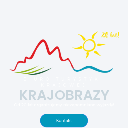
BIURO TURYSTYKI
KRAJOWEJ
KRAJOBRAZY
Od 20 lat organizujemy niezapomniane wyjazdy!
Kontakt